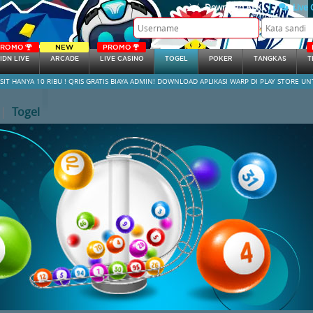
|
Download APK
Live 
PROMO
NEW
PROMO
IDN LIVE
ARCADE
LIVE CASINO
TOGEL
POKER
TANGKAS
T
10 RIBU ! QRIS GRATIS BIAYA ADMIN! DOWNLOAD APLIKASI WARP DI PLAY STORE UNTUK ANTI BLO
Togel