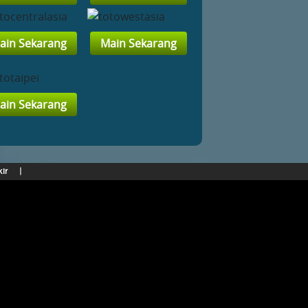
ain Sekarang
Main Sekarang
ain Sekarang
kir
|