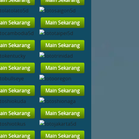
ain Sekarang
Main Sekarang
ain Sekarang
Main Sekarang
ain Sekarang
Main Sekarang
ain Sekarang
Main Sekarang
ain Sekarang
Main Sekarang
ain Sekarang
Main Sekarang
ain Sekarang
Main Sekarang